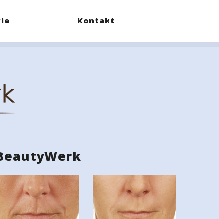
rie
Kontakt
BeautyWerk