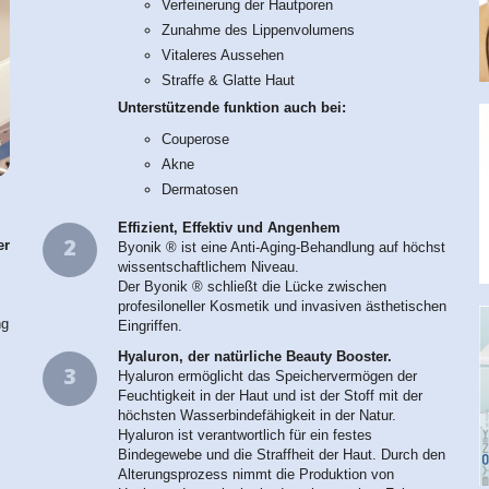
Verfeinerung der Hautporen
Zunahme des Lippenvolumens
Vitaleres Aussehen
Straffe & Glatte Haut
Unterstützende funktion auch bei:
Couperose
Akne
Dermatosen
Effizient, Effektiv und Angenhem
2
er
Byonik ® ist eine Anti-Aging-Behandlung auf höchst
wissentschaftlichem Niveau.
Der Byonik ® schließt die Lücke zwischen
profesiloneller Kosmetik und invasiven ästhetischen
ng
Eingriffen.
Hyaluron, der natürliche Beauty Booster.
3
Hyaluron ermöglicht das Speichervermögen der
Feuchtigkeit in der Haut und ist der Stoff mit der
höchsten Wasserbindefähigkeit in der Natur.
Hyaluron ist verantwortlich für ein festes
Bindegewebe und die Straffheit der Haut. Durch den
Alterungsprozess nimmt die Produktion von