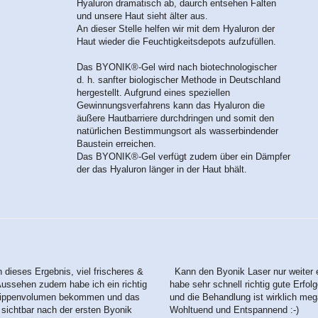
Hyaluron dramatisch ab, daurch entsehen Falten
und unsere Haut sieht älter aus.
An dieser Stelle helfen wir mit dem Hyaluron der
Haut wieder die Feuchtigkeitsdepots aufzufüllen.
Das BYONIK®-Gel wird nach biotechnologischer
d. h. sanfter biologischer Methode in Deutschland
hergestellt. Aufgrund eines speziellen
Gewinnungsverfahrens kann das Hyaluron die
äußere Hautbarriere durchdringen und somit den
natürlichen Bestimmungsort als wasserbindender
Baustein erreichen.
Das BYONIK®-Gel verfügt zudem über ein Dämpfer
der das Hyaluron länger in der Haut bhält.
dieses Ergebnis, viel frischeres &
Kann den Byonik Laser nur weiter 
Aussehen zudem habe ich ein richtig
habe sehr schnell richtig gute Erfo
Lippenvolumen bekommen und das
und die Behandlung ist wirklich me
sichtbar nach der ersten Byonik
Wohltuend und Entspannend :-)